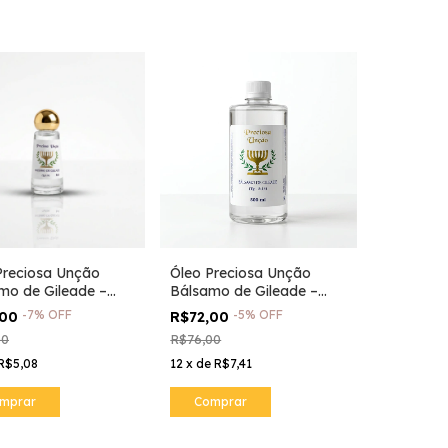
Preciosa Unção
Óleo Preciosa Unção
mo de Gileade –
Bálsamo de Gileade –
 dos enfermos.
Unção dos Enfermos
-
7
%
OFF
-
5
%
OFF
,00
R$72,00
00
R$76,00
R$5,08
12
x
de
R$7,41