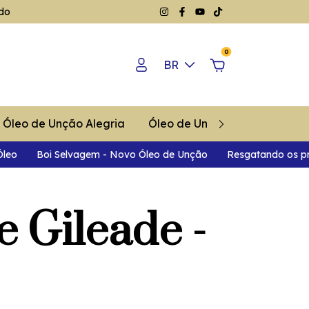
do
0
BR
Óleo de Unção Alegria
Óleo de Unção Aloés
Óleo
eo
Boi Selvagem - Novo Óleo de Unção
Resgatando os prin
 Gileade -