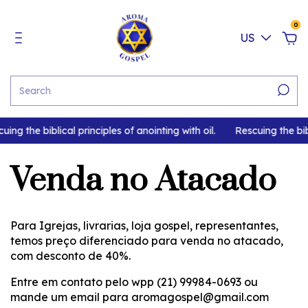
0
US
ing the biblical principles of anointing with oil.
Rescuing the bibl
Venda no Atacado
Para Igrejas, livrarias, loja gospel, representantes,
temos preço diferenciado para venda no atacado,
com desconto de 40%.
Entre em contato pelo wpp (21) 99984-0693 ou
mande um email para
aromagospel@gmail.com